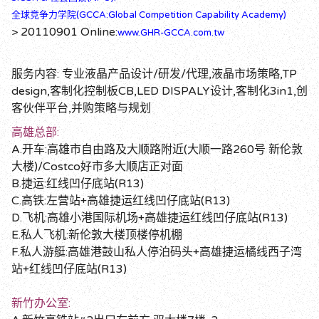
全球竞争力学院(GCCA:Global Competition Capability Academy)
> 20110901 Online:
www.GHR-GCCA.com.tw
服务内容: 专业液晶产品设计/研发/代理,液晶市场策略,TP
design,客制化控制板CB,LED DISPALY设计,客制化3in1,创
客伙伴平台,并购策略与规划
高雄总部:
A.开车:高雄市自由路及大顺路附近(大顺一路260号 新伦敦
大楼)/Costco好市多大顺店正对面
B.捷运:红线凹仔底站(R13)
C.高铁:左营站+高雄捷运红线凹仔底站(R13)
D.飞机:高雄小港国际机场+高雄捷运红线凹仔底站(R13)
E.私人飞机:新伦敦大楼顶楼停机棚
F.私人游艇:高雄港鼓山私人停泊码头+高雄捷运橘线西子湾
站+红线凹仔底站(R13)
新竹办公室: