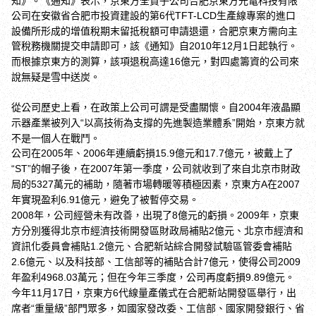
知》。《通知》表示，京東方
全資子公司合肥京東方光電科技有限
公司在安徽省合肥市投資建設的第
代
生產線專案的進口
6
TFT-LCD
設備所形成的增值稅期末留抵稅額可申請退還，合肥京東方需向主
管稅務機關提交申請即可，該
《通知》自
年
月
日起執行。
2010
12
1
而根據京東方
的測算，該項退稅高達
億元，對四處籌資的公司來
16
說無疑是雪中送炭。
從公司歷史上看，在政策上公司可謂是受盡關懷。自
年液晶顯
2004
示器產業被列入
以高技術為支撐的先進製造業體系
開始，京東方
就
“
”
不是一個人在戰鬥。
公司在
年、
年連續虧損
億元和
億元，被戴上了
2005
2006
15.9
17.7
的帽子後，在
年第一季度，公司就收到了來自北京市財政
“ST”
2007
局的
萬元的補助，隨著市場轉暖等積極因素，京東方
在
5327
A
2007
年實現盈利
億元，避免了被暫停交易。
6.91
年，公司經營未有改善，出現了
億元的虧損。
年，京東
2008
8
2009
方
分別獲得北京市經濟技術開發區財政局補貼
億元、北京市經濟和
2
資訊化委員會補貼
億元、合肥新站綜合開發試驗區管委會補貼
1.2
億元、以及科技部、工信部等的補貼合計
億元，使得公司
2.6
7
2009
年盈利
萬元；但在今年三季度，公司再度虧損
億元。
4968.03
9.89
今年
月
日，京東方
代線量產儀式在合肥新站開發區舉行，出
11
17
6
席者
重量級
部門眾多，如國家發改委、工信部、國家開發銀行、省
“
”