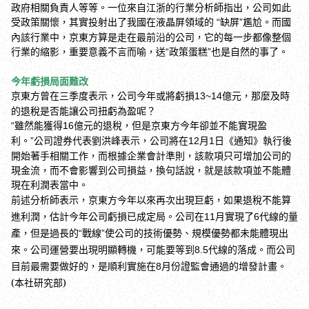
政府相關負責人等等。一位來自江浙的行業分析師指出，公司如此
受政策關懷，其實投射出了我國在液晶屏領域的
缺屏
尷尬。而國
“
”
內該行業中，京東方
算是走在最前沿的公司，它的每一步都像整個
行業的縮影，重要意義不言而喻，送
政策蛋糕
也是自然的事了。
“
”
今年虧損局面難改
京東方
曾在三季度表示，公司今年或將虧損
億元，那麼及時
13~14
的退稅是否能讓公司扭虧為盈呢？
雖然能獲得
億元的退稅，但是京東方
今年卻並不能實現盈
“
16
利。
公司證券代表劉洪峰表示，公司將在
月
日《通知》執行後
”
12
1
開始著手相關工作，而根據企業會計準則，該款項只可增加公司的
現金流，而不會影響到公司損益，換句話說，就是該款項並不能體
現在利潤表當中。
前述分析師表示，京東方
今年以來再次出現巨虧，如果退稅不能算
進利潤，估計今年公司虧損已成定局。公司在
月實現了
代線的量
11
6
產，但是過長的
戰線
使公司的技術優勢、規模優勢都未能體現出
“
”
來。公司運營要出現明顯轉機，可能要等到
代線的落成。而公司
8.5
目前最需要做好的，是順利實施在
月份證監會通過的增發計畫。
8
(本社研究部)