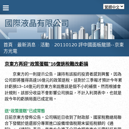
國際液晶有限公司
首頁
最新消息
活動
20110120 評中國面板龍頭--京東
方光電
京東方再迎
政策蛋糕
億退稅難改虧損
“
”16
京東方
的一則提示公告，讓持有該股的投資者感到興奮，因為
公司即將獲得高達
億元的政策退稅，這對於三季報才預計今年累
16
計虧損
億元的京東方
來說應該是個不小的補償。
然而根據會
13~14
計規則，該部分收益不會影響公司損益，不計入利潤表中，也就是
說今年的虧損局面已成定局。
送
政策蛋糕
已成常態
“
”
日前京東方
發佈公告。公司稱近日收到了財政部、國家稅務總局聯
合下發關於退還部分專案進口設備增值稅期末留抵稅額的
《通