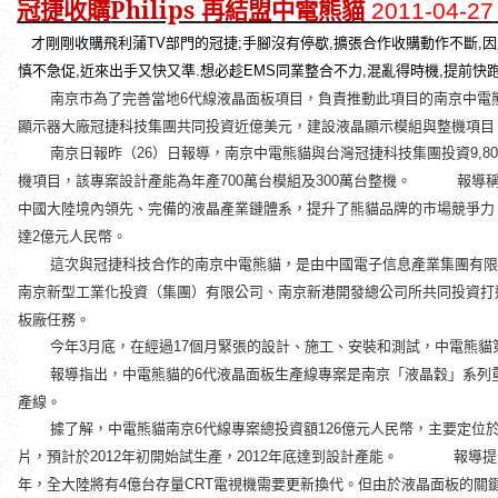
冠捷收購
Philips
再結盟中電熊貓
2011-04-27
才剛剛收購飛利蒲
部門的冠捷
手腳沒有停歇
擴張合作收購動作不斷
因
TV
;
,
,
慎不急促
近來出手又快又準
想必趁
同業整合不力
混亂得時機
提前快
,
.
EMS
,
,
南京市為了完善當地
代線液晶面板項目，負責推動此項目的南京中電
6
顯示器大廠冠捷科技集團共同投資近億美元，建設液晶顯示模組與整機項目
南京日報昨（
）日報導，南京中電熊貓與台灣冠捷科技集團投資
26
9,8
機項目，該專案設計產能為年產
萬台模組及
萬台整機。
報導稱，
700
300
中國大陸境內領先、完備的液晶產業鏈體系，提升了熊貓品牌的市場競爭力
達
億元人民幣。
2
這次與冠捷科技合作的南京中電熊貓，是由中國電子信息產業集團有限
南京新型工業化投資（集團）有限公司、南京新港開發總公司所共同投資打
板廠任務。
今年
月底，在經過
個月緊張的設計、施工、安裝和測試，中電熊貓
3
17
報導指出，中電熊貓的
代液晶面板生產線專案是南京「液晶穀」系列
6
產線。
據了解，中電熊貓南京
代線專案總投資額
億元人民幣，主要定位
6
126
片，預計於
年初開始試生產，
年底達到設計產能。
報導提到，
2012
2012
年，全大陸將有
億台存量
電視機需要更新換代。但由於液晶面板的關
4
CRT