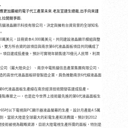
應更加嚴峻的電子代工產業未來
老友宣建生總裁
出手向來謹
.
,
跑
拉開競爭距.
,
熊貓液晶顯示科技有限公司，決定與擁有台資背景的全球知名
。
萬美元，註冊資本
萬美元，共同建設液晶顯示模組與整
00
4,000
雙方所合資的該項目與南京第
代液晶面板項目共同構成了
6
。項目建成投產後，預計可實現年銷售達
億元人民幣，利潤
70
公司（屬大陸央企）、南京中電熊貓信息產業集團有限公司、
造的高世代液晶面板研發製造企業，肩負推動南京
代線液晶面
6
第
代液晶面板生產線在南京經濟技術開發區建成投產。
6
重點專案之一，也是迄今世界上技術最先進的第
代液晶面板生
6
於
吋以下電視與
顯示器液晶螢幕的生產，設計月產能
萬
65
PC
4.5
當前大陸是全球最大的彩電生產和消費國，預計到
2012
鍵技術被視為戰略資源，目前大陸電視生產所需的面板，特別是