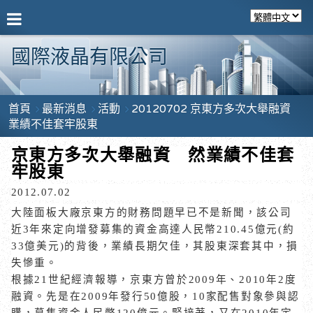
國際液晶有限公司
首頁
最新消息
活動
20120702 京東方多次大舉融資
業績不佳套牢股東
京東方多次大舉融資 然業績不佳套
牢股東
2012.07.02
大陸面板大廠京東方的財務問題早已不是新聞，該公司
近
3
年來定向增發募集的資金高達人民幣
210.45
億元
(
約
33
億美元
)
的背後，業績長期欠佳，其股東深套其中，損
失慘重。
根據
21
世紀經濟報導，京東方曾於
2009
年、
2010
年
2
度
融資。先是在
2009
年發行
50
億股，
10
家配售對象參與認
購，募集資金人民幣
120
億元。緊接著，又在
2010
年定