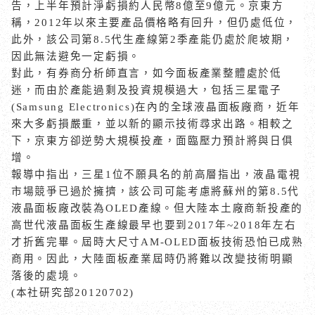
告，上半年預計淨虧損約人民幣
8
億至
9
億元。京東方
稱，
2012
年以來主要產品價格略有回升，但仍處低位，
此外，該公司第
8.5
代生產線第
2
季產能仍處於爬坡期，
因此無法避免一定虧損。
對此，有券商分析師直言，如今面板產業整體處於低
迷，而由於產能過剩及投資規模過大，包括三星電子
(Samsung Electronics)
在內的全球液晶面板廠商，近年
來大多虧損嚴重，並以新的顯示技術尋求出路。相較之
下，京東方卻逆勢大規模投產，面臨壓力預計將與日俱
增。
報導中指出，三星
1
位不願具名的前高層指出，液晶電視
市場競爭已過於擁擠，該公司可能考慮將蘇州的第
8.5
代
液晶面板廠改裝為
OLED
產線。但大陸本土廠商新投產的
高世代液晶面板生產線最早也要到
2017
年
~2018
年左右
才折舊完畢。屆時大尺寸
AM-OLED
面板技術恐怕已成熟
商用。因此，大陸面板產業屆時仍將難以改變技術明顯
落後的處境。
(
本社研究部
20120702)