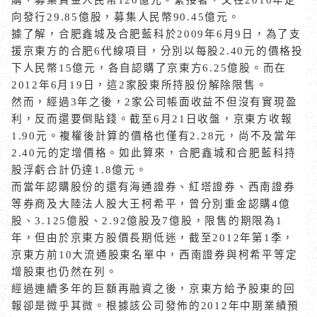
向發行
29.85
億股，募集人民幣
90.45
億元。
據了解，合肥鑫城及合肥藍科於
2009
年
6
月
9
日，為了支
援京東方的合肥
6
代線項目，分別以每股
2.40
元的價格投
下人民幣
15
億元，各自認購了京東方
6.25
億股。而在
2012
年
6
月
19
日，這
2
家股東所持股份解除限售。
然而，經過
3
年之後，
2
家公司帳面收益不但沒有實現盈
利，反而還要倒貼錢。截至
6
月
21
日收盤，京東方收報
1.90
元。複權後計算的價格也僅有
2.28
元，尚不及當年
2.40
元的定增價格。如此算來，合肥鑫城和合肥藍科持
股浮虧合計仍達
1.8
億元。
而當年認購股份的還有海通證券、紅塔證券、西南證券
等券商及大陸法人股大王柯希平，曾分別重金認購
4
億
股、
3.125
億股、
2.92
億股及
7
億股，限售的期限為
1
年，但由於京東方股價長期低迷，截至
2012
年第
1
季，
京東方前
10
大流通股東名單中，西南證券與柯希平等定
增股東也仍然在列。
經過連續多年的巨額再融資之後，京東方給予股東的回
報卻是微乎其微。根據該公司發佈的
2012
年中期業績預