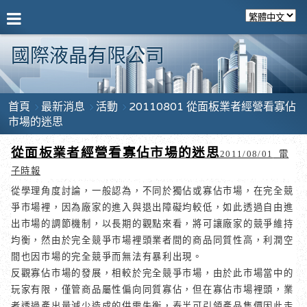
國際液晶有限公司
首頁
最新消息
活動
20110801 從面板業者經營看寡佔
市場的迷思
從面板業者經營看寡佔市場的迷思
電
2011/08/01
子時報
從學理角度討論，一般認為，不同於獨佔或寡佔市場，在完全競
爭市場裡，因為廠家的進入與退出障礙均較低，如此透過自由進
出市場的調節機制，以長期的觀點來看，將可讓廠家的競爭維持
均衡，然由於完全競爭市場裡頭業者間的商品同質性高，利潤空
間也因市場的完全競爭而無法有暴利出現。
反觀寡佔市場的發展，相較於完全競爭市場，由於此市場當中的
玩家有限，僅管商品屬性偏向同質寡佔，但在寡佔市場裡頭，業
者透過產出量減少造成的供需失衡，泰半可引領產品售價因此走