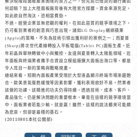
解決現階段面板產業困境的良方之一，但先前已借貸的銀行團如
何認賠？加上大陸面板廠背後有大陸官方撐腰，資金來源充足，
如此欲自然淘汰，恐相當費勁。
不過，經營企業並無悲觀的權利，在如此惡質的競爭環境之下，
仍可看到業者的創意與巧思出現，諸如
綑綁蘋果
LG Display
的策略，不失為技術引領出獲利好的案例之一；而夏普
(Apple)
將次世代產線轉投入平板電腦
面板生產，近
(Sharp)
(Tablet PC)
年彩晶與華映轉做中小與觸控，友達與夏普轉入太陽能領域、近
年面板與終端業者攜手合資設立模組廠擴大面板出海口等，都是
令人耳目一新的策略與戰略規畫。
總結來看，短期內面板產業受限於大型液晶顯示終端市場漸趨飽
合、歐美景氣復甦緩慢等因素影響，獲利表現欲好不易。然業者
該做的功課、該精進的功夫仍得持續，透過技術、成本、客戶、
產品強化，仍是解決問題的重要根本，畢竟在這樣的競爭環境當
中，面板業者若能少輸，就是贏！
雖然，這樣的說法聽來可能頗
為悲哀，但卻是最穩的基石。
(20110801本社公關部)