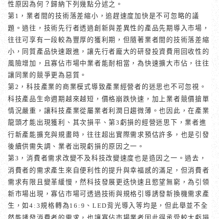
性原因為何？歸納下列幾點分述之。
第
，
業者間的技術落差縮小，追趕速度加快是不可忽略的議
1
題。過往，技術先行者透過創新與差異性的產品先期導入市場，
往往可享有一段較為豐厚的獲利期，但隨著業者間的技術落差縮
小，同質產品快速跟進，讓先行者龐大的研發投資費用回收性的
風險增加，且寡佔市場中業者能耐相當，為快速擴大市佔，往往
讓同業的競爭更為惡質。
第
，
科技產業的商業模式導致產業經營者的迷思也不可忽視。
2
科技產品生命週期越來越短，價格崩跌快速，加上業者競價搶單
情況嚴重，讓科技產業從屬業者利潤日趨微薄。也因此，在產業
龍頭才能出現獲利、其次損平、第
虧損的經營迷思下，業者進
3
行新產能擴充與規畫時，往往超出實際需求預估許多，也是引發
後續供需失調、業者出現虧損的原因之一。
第
，
消費者需求改變不及科技改變速度也是造因之一。過去，
3
消費者的需求產生來自便利性的提升與幸福感的滿足，但消費者
需求有限且變革緩慢，然科技發展更迭快速且慾望無窮，為引領
新市場出現，寡佔市場可透過技術與規格引導誘發新換機需求產
生，如
規格轉為
、
背光導入等均是，但此舉並不全
4:3
16:9
LED
然能誘發消費者的需求，也讓寡佔市場業者因此得承受較大虧損