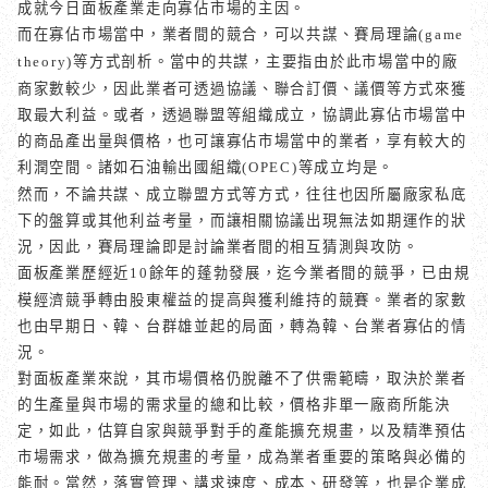
成就今日面板產業走向寡佔市場的主因。
而在寡佔市場當中，業者間的競合，可以共謀、賽局理論
(game
等方式剖析。當中的共謀，主要指由於此市場當中的廠
theory)
商家數較少，因此業者可透過協議、聯合訂價、議價等方式來獲
取最大利益。或者，透過聯盟等組織成立，協調此寡佔市場當中
的商品產出量與價格，也可讓寡佔市場當中的業者，享有較大的
利潤空間。諸如石油輸出國組織
等成立均是。
(OPEC)
然而，不論共謀、成立聯盟方式等方式，往往也因所屬廠家私底
下的盤算或其他利益考量，而讓相關協議出現無法如期運作的狀
況，因此，賽局理論即是討論業者間的相互猜測與攻防。
面板產業歷經近
餘年的蓬勃發展，迄今業者間的競爭，已由規
10
模經濟競爭轉由股東權益的提高與獲利維持的競賽。業者的家數
也由早期日、韓、台群雄並起的局面，轉為韓、台業者寡佔的情
況。
對面板產業來說，其市場價格仍脫離不了供需範疇，取決於業者
的生產量與市場的需求量的總和比較，價格非單一廠商所能決
定，如此，估算自家與競爭對手的產能擴充規畫，以及精準預估
市場需求，做為擴充規畫的考量，成為業者重要的策略與必備的
能耐。當然，落實管理、講求速度、成本、研發等，也是企業成