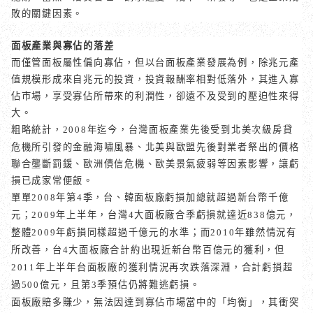
敗的關鍵因素。
面板產業與寡佔的落差
而僅管面板屬性偏向寡佔，但以台面板產業發展為例，除兆元產
值規模形成來自兆元的投資，投資報酬率相對低落外，其進入寡
佔市場，享受寡佔所帶來的利潤性，卻遠不及受到的壓迫性來得
大。
粗略統計，
年迄今，台灣面板產業先後受到北美次級房貸
2008
危機所引發的金融海嘯風暴、北美與歐盟先後對業者祭出的價格
聯合壟斷罰鍰、歐洲債信危機、歐美景氣疲弱等因素影響，讓虧
損已成家常便飯。
單單
年第
季，台、韓面板廠虧損加總就超過新台幣千億
2008
4
元；
年上半年，台灣
大面板廠合季虧損就達近
億元，
2009
4
838
整體
年虧損同樣超過千億元的水準；而
年雖然情況有
2009
2010
所改善，台
大面板廠合計約出現近新台幣百億元的獲利，但
4
年上半年台面板廠的獲利情況再次跌落深淵，合計虧損超
2011
過
億元，且第
季預估仍將難逃虧損。
500
3
面板廠賠多賺少，無法因達到寡佔市場當中的「均衡」，其衝突