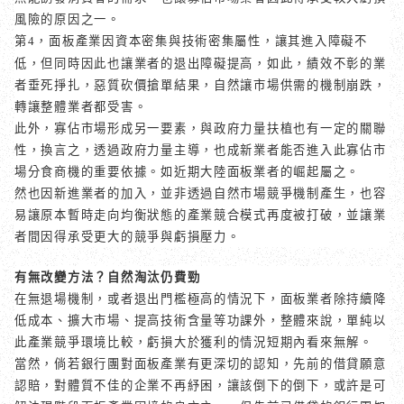
風險的原因之一。
第
，
面板產業因資本密集與技術密集屬性，讓其進入障礙不
4
低，但同時因此也讓業者的退出障礙提高，如此，績效不彰的業
者垂死掙扎，惡質砍價搶單結果，自然讓市場供需的機制崩跌，
轉讓整體業者都受害。
此外，寡佔市場形成另一要素，與政府力量扶植也有一定的關聯
性，換言之，透過政府力量主導，也成新業者能否進入此寡佔市
場分食商機的重要依據。如近期大陸面板業者的崛起屬之。
然也因新進業者的加入，並非透過自然市場競爭機制產生，也容
易讓原本暫時走向均衡狀態的產業競合模式再度被打破，並讓業
者間因得承受更大的競爭與虧損壓力。
有無改變方法？自然淘汰仍費勁
在無退場機制，或者退出門檻極高的情況下，面板業者除持續降
低成本、擴大市場、提高技術含量等功課外，整體來說，單純以
此產業競爭環境比較，虧損大於獲利的情況短期內看來無解。
當然，倘若銀行團對面板產業有更深切的認知，先前的借貸願意
認賠，對體質不佳的企業不再紓困，讓該倒下的倒下，或許是可