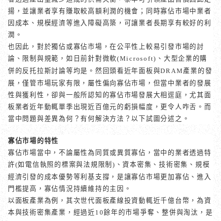
揚，並讓業者享有賺取較高額利潤的機會；同時寡佔市場中業者
因成本、規模經濟等進入障礙高築，可讓業者長期享有較好的利
潤。
也因此，對於獨佔或寡佔市場，在公平性上較易引發市場的討
論、限制與規範，如日前針對微軟
、大型企業的購
(Microsoft)
併的反托拉斯討論等均是。
然回頭看近年面板與
產業的發
DRAM
展，僅管市場玩家有限，屬性偏向寡佔市場，但當中業者的發展
性與獲利性，卻與一般所認知的寡佔市場發展大相逕庭，尤其面
板業者近年動輒單季出現近百億元的虧損幅度，更令人咋舌。而
當中問題與差異為何？有何解決方法？以下試圖分述之。
寡佔市場的特性
寡佔市場當中，不論屬性為同質或異質寡佔，當中的業者透過特
許
如電信執照的標案與法規限制
、資本密集、技術密集、規模
(
)
經濟引發的成本優勢等利基支撐，是讓寡佔市場更加寡佔、進入
門檻提高，寡佔情況持續維持的主因。
以面板產業為例，其次世代面板產線投資動輒近千億台幣，為資
本與技術密集產業，經過近
餘年的市場爭奪、整併與淘汰，是
10