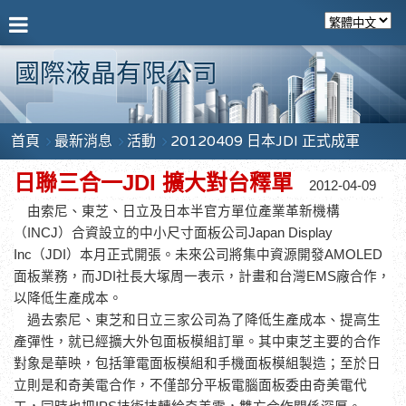
國際液晶有限公司
首頁
最新消息
活動
20120409 日本JDI 正式成軍
JDI
日聯三合一
擴大對台釋單
2012-04-09
由索尼、東芝、日立及日本半官方單位產業革新機構
（
INCJ
）合資設立的中小尺寸面板公司
Japan Display
Inc
（
JDI
）本月正式開張。未來公司將集中資源開發
AMOLED
面板業務，而
JDI
社長大塚周一表示，計畫和台灣
EMS
廠合作，
以降低生產成本。
過去索尼、東芝和日立三家公司為了降低生產成本、提高生
產彈性，就已經擴大外包面板模組訂單。其中東芝主要的合作
對象是華映，包括筆電面板模組和手機面板模組製造；至於日
立則是和奇美電合作，不僅部分平板電腦面板委由奇美電代