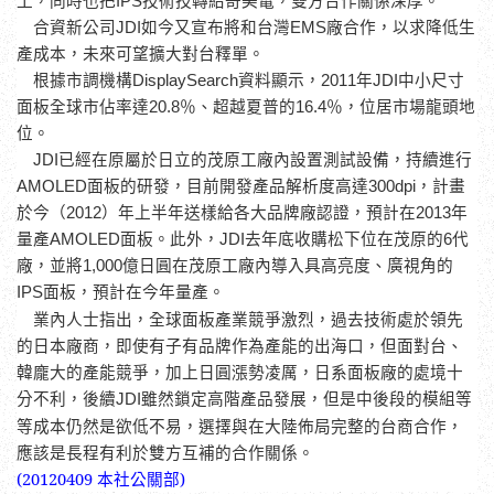
工，同時也把
IPS
技術技轉給奇美電，雙方合作關係深厚。
合資新公司
JDI
如今又宣布將和台灣
EMS
廠合作，以求降低生
產成本，未來可望擴大對台釋單。
根據市調機構
DisplaySearch
資料顯示，
2011
年
JDI
中小尺寸
面板全球市佔率達
20.8
％、超越夏普的
16.4
％，位居市場龍頭地
位。
JDI
已經在原屬於日立的茂原工廠內設置測試設備，持續進行
AMOLED
面板的研發，目前開發產品解析度高達
300dpi
，計畫
於今（
2012
）年上半年送樣給各大品牌廠認證，預計在
2013
年
量產
AMOLED
面板。此外，
JDI
去年底收購松下位在茂原的
6
代
廠，並將
1,000
億日圓在茂原工廠內導入具高亮度、廣視角的
IPS
面板，預計在今年量產。
業內人士指出，全球面板產業競爭激烈，過去技術處於領先
的日本廠商，即使有子有品牌作為產能的出海口，但面對台、
韓龐大的產能競爭，加上日圓漲勢凌厲，日系面板廠的處境十
分不利，後續
雖然鎖定高階產品發展，但是中後段的模組等
JDI
等成本仍然是欲低不易，選擇與在大陸佈局完整的台商合作，
應該是長程有利於雙方互補的合作關係。
(20120409 本社公關部)