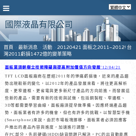
國際液晶有限公司
首頁
最新消息
活動
20120421 面板之2011~2012! 台
灣2011虧損1472億的變革策略
面板業須朝樹立技術障礙與提高附加價值方向發展
'
12/04/21
TFT LCD
面板廠商在歷經
2011
年的慘痛虧損後，近來的產品趨
勢出現較新的變化，以
2012
年的產品發展來看，將往更高解析
度、更窄邊框、更省電與更多新尺寸產品的方向前進。而發展這
些新的產品，需要有新的技術與試做，包括銅製程、窄邊框、
3D
等都需要學習曲線，面板廠須提早做準備。因應終端產品趨
勢，面板業者有許多的機會，但也有許多的挑戰。以智慧型手機
(Smartphone)
來說，由於市場板塊挪移，面板業者必須因應客
戶推出的產品內容與進度，加速進行調整。
在
PC
部分，先前硬碟
(HDD)
缺貨問題已解決，
PC
的出貨動能應