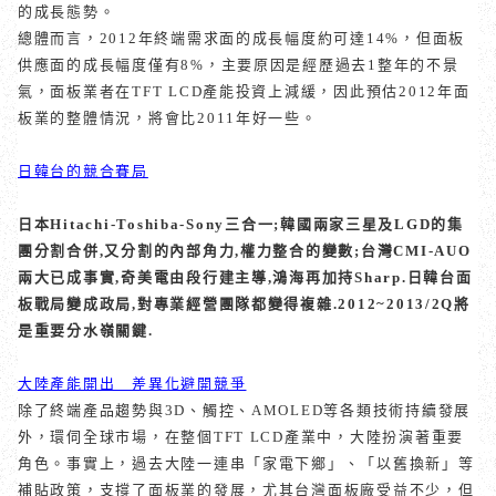
的成長態勢。
總體而言，
2012
年終端需求面的成長幅度約可達
14%
，但面板
供應面的成長幅度僅有
8%
，主要原因是經歷過去
1
整年的不景
氣，面板業者在
TFT LCD
產能投資上減緩，因此預估
2012
年面
板業的整體情況，將會比
2011
年好一些。
日韓台的競合賽局
日本Hitachi-Toshiba-Sony三合一;韓國兩家三星及LGD的集
團分割合併,又分割的內部角力,權力整合的變數;台灣CMI-AUO
兩大已成事實,奇美電由段行建主導,鴻海再加持Sharp.日韓台面
板戰局變成政局,對專業經營團隊都變得複雜.2012~2013/2Q將
是重要分水嶺關鍵.
大陸產能開出 差異化避開競爭
除了終端產品趨勢與
3D
、觸控、
AMOLED
等各類技術持續發展
外，環伺全球市場，在整個
TFT LCD
產業中，大陸扮演著重要
角色。事實上，過去大陸一連串「家電下鄉」、「以舊換新」等
補貼政策，支撐了面板業的發展，尤其台灣面板廠受益不少，但