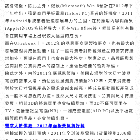
該會恢復，除此之外，微軟
(Microsoft) Win 8
預計在
2012
年下
半年推出，這是商用平板電腦
(Tablet PC)
業者的好機會。
2011
年
Android
系統業者後繼發展無力的主因，在於應用內容與蘋果
(Apple)
的
iOS
系統差異大，但在
Win 8
出來後，相關業者則有機
會在商用市場上出現較大幅度的成長。
而在
Ultrabook
上，
2012
年的品牌廠商與製造廠商，也有較大的
發展空間與成長動能，除了一般消費者對於輕薄產品的需求持續
增加外，預期在應用上也會有較大進步，對應於此，品牌廠與製
造商對於品質與成本的控制上，應做出較佳的衝刺準備。
除此之外，由於
2011
年底感恩節時，美國市場對於大尺寸液晶
電視的需求大增，預估這股風潮將持續至
2012
年，未來消費者
對於大尺寸電視產品的需求會越來越高，將成為驅動面板產業成
長一股不可忽視的力道。既然大尺寸電視技術、品質與尺寸持續
發展，相關
3D
的終端應用也會持續增加，而
3D
不僅可應用在
TV
，包括筆記型電腦
(NB)
、一體成型電腦
(AIO PC)
以及平板電
腦等應用產品，亦會陸續出籠。
需求大於供給
2012
年面板景氣將好轉
根據掌握的資料預估，
2011
年全球液晶電視出貨量達到
2.06
億