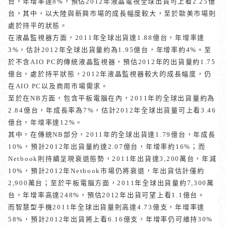
台，年增率達
8%
，預估
2012
年液晶電視全球出貨可上看
2.25
億
台，其中，以大陸與新興市場的成長幅度較大，至於歐美市場則
處於持平的狀態。
在液晶監視器方面，
2011
年全球出貨達
1.88
億台，年增率達
3%
，估計
2012
年全球出貨量約為
1.95
億台，年增率約
4%
。至
於不含
AIO PC
的傳統液晶監視器，預估
2012
年的出貨量約
1.75
億台，處於持平狀態，
2012
年液晶監視器較大的成長幅度，仍
在
AIO PC
以及商用市場需求。
至於在
NB
方面，包含平板電腦在內，
2011
年的全球出貨量約為
2.84
億台，年成長率為
7%
，估計
2012
年全球出貨量可上看
3.46
億台，年增率達
12%
。
其中，在傳統
NB
部分，
2011
年的全球出貨達
1.79
億台，年成長
10%
，預計
2012
年出貨量約達
2.07
億台，年增率約
16%
；而
Netbook
則持續呈現衰退態勢，
2011
年出貨達
3,200
萬台，年減
10%
，預計
2012
年
Netbook
市場仍將衰退，年出貨估計僅約
2,900
萬台；至於平板電腦方面，
2011
年全球出貨量約
7,300
萬
台，年增率高達
248%
，預估
2012
年出貨可望上看
1.1
億台。
而智慧型手機
2011
年全球出貨量則高達
4.73
億支，年增率達
58%
，預計
2012
年出貨將上看
6.16
億支，年增率仍可維持
30%