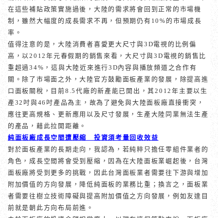
在這些補貼政策實施過後，大陸的需求將會回到正常的市場機
制，雖然大幅度的成長需求不再，但預期仍有
10%
的市場成長
率。
值得注意的是，大陸消費者喜愛更大尺寸與
3D
電視的比例偏
高，以
2012
年元春假期的銷售來看，大尺寸與
3D
電視的銷售比
重超過
34%
，這與大陸近來進行
3D
內容與播放頻道之合作有
關。
除了市場面之外，大陸官方鼓勵面板產業的發展，除提高進
口面板關稅，目前
8.5
代廠的新產能已開出，其
2012
年主要以生
產
32
吋與
46
吋產品為主，故為了避免與大陸面板廠直接衝突，
應往更高規格、更新應用以及尺寸發展，生產大陸同業無法生產
的產品，藉此拉開距離。
純面板廠成長空間遭壓縮 投資須考量回收效益
對於面板產業的長期走向，我認為，若純粹只擔任零組件業者的
角色，成長空間將會受到壓縮，因為在大陸面板業崛起後，台灣
面板廠將受到更多的挑戰，因此台灣面板業者需要往下游與增加
附加價值的方向發展，降低純面板的業務比重；換言之，面板業
者需要往樹立技術障礙與提高附加價值之方向發展，例如友達目
前就是朝此方向布局前進。