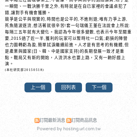
一瞬間、一戰決勝千里之外
有時就是在自已家裡的會議桌犯了
,
錯
讓對手有機會獲勝。
,
競爭是公平與現實的
時間也是公平的
不進則退
唯有力爭上游
,
,
;
,
死魚隨波逐流
想活著就很辛苦
套一句瑞儀王董在法說會上所說
,
!
:
每隔三五年就有大變化。我認為今年很多變數
也表示今年至關重
,
要
過了近一半
獲利的玩家可以暫時吐一口氣
虧損的陣營
,2015
,
;
也力圖轉虧為盈
簡單拭淚繼續前進。人才是有思考的有機體
但
,
,
是產業與國家
日、韓、中是國家支持
的長期發展一致才是重
(
)
點。戰局又有新的開始，人流洪水也要上路，又有一齣好戲上
演。
(本社研究部20150518)
上一個
回列表
下一個
訂閱最新消息
訂閱商品訊息
Powered by hosting.url.com.tw