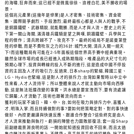
的海嘯
狂奔而來
這已經不是微風徐徐、浪裡白花
美不勝收的場
,
;
,
景。
這個兆元產業
這幾年是慘業
是人才密集、技術密集、資金密
(
)
集、國際競爭劇烈、手段激烈
最終最核心都是人與人的戰爭
不
;
,
是銅牆鐵壁、武器精銳
就能戰勝
而是人才與人流。歷史上的天
,
,
下第一關山海關
滿清雄兵鐵騎是望之興嘆
銅牆鐵壁、兵學與工
,
,
程的傑作；清兵跨越不了、攻克不下。最終的結局不是諾曼第登
陸的慘戰
而是不費吹灰之力的
計
城門大開
清兵入關一統天
,
36
:
,
下
而這種戰局有可能在
年面板這個世界高手賽中經典重現。
!
2-5
雖然全球市場的成長已經進入成熟期階段，唯產品的大尺寸化的
預期心理下
投資與轉線的投入不斷的進行
這是造成中國不停投
,
,
資的主因及人才的吸引力
反過來
日本
的緊縮
韓國三星、
;
,
sharp
,
、
也緊縮
這是對人才的排斥力
台灣如果暫時以中立中
LG
Hydis
,
;
性來看
人才人流持平；所以整體來說人才就主動向市場向西移
,
動
這是無法抵擋改變的事實。洪水總是要宣洩而下
要有流處讓
,
,
它歸屬
人才流動了
技術也跟著流向而去。
;
,
獲利的玩家不論日、韓、中、台
如何在吸力與排斥力中
喜獲人
,
,
才
明珠入掌
而且持續做對的事
要如何把策略定對、對的事快速
,
;
?
做好、內控更嚴謹與快速反應、跟誰合作整合
這些終究是由人
?
才人流來推動與執行。虧損的陣營也力圖敗部復活
套一段
;
Sharp
前副總裁景淵良明的話
一開始就知道投資回收不回來
而且太過
:
,
集中賭注在面板事業上
不健康。高手與高手的過招勝負
除了是
,
,