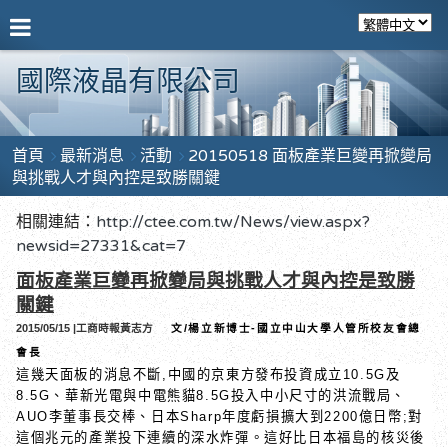
國際液晶有限公司
首頁
最新消息
活動
20150518 面板產業巨變再掀變局
與挑戰人才與內控是致勝關鍵
相關連結：
http://ctee.com.tw/News/view.aspx?
newsid=27331&cat=7
面板產業巨變
再掀變局與挑戰
人才與內控是致勝
關鍵
工商時報
黃志方
文
楊立新博士
國立中山大學人管所校友會總
2015/05/15 |
/
-
會長
這幾天面板的消息不斷
中國的京東方發布投資成立
及
,
10.5G
、華新光電與中電熊貓
投入中小尺寸的洪流戰局、
8.5G
8.5G
李董事長交棒、日本
年度虧損擴大到
億日幣
對
AUO
Sharp
2200
;
這個兆元的產業投下連續的深水炸彈。這好比日本福島的核災後