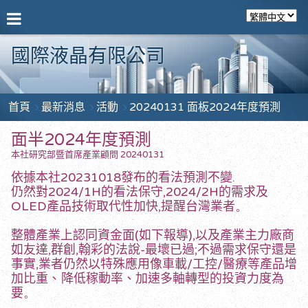
國際液晶有限公司
首頁
最新消息
活動
20240131 面板2024年度預測
面半2024年度預測
本社研究部暨首席產業顧問 20240131
依據本社20231018發布的看法預測不變.
仍然對2024/1H的看法保守,2024/2H的需求及
。
OLED產品技術取代性加快,提醒台灣業者
整體產業上認同資金面(如下報導),以及產業主力廠商
如友達,群創,翰彩的法說-最壞已過;不過需求保守還是
事實,業者仍然以特殊應用像車載/工控/醫療等產品增
加比重
降低稼動率
加速多軸轉型的投資力度為
、
、
。
要