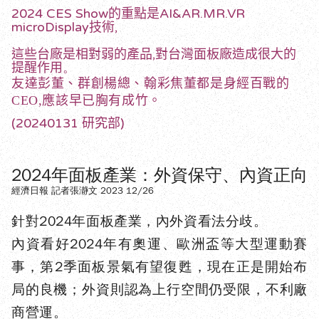
2024 CES Show的重點是AI&AR.MR.VR
microDisplay技術,
這些台廠是相對弱的產品,對台灣面板廠造成很大的
提醒作用
。
友達彭董
、群創楊總
、翰彩焦董都是身經百戰的
CEO,
應該早已胸有成竹
。
(20240131 研究部)
2024年面板產業：外資保守、內資正向
經濟日報 記者張瀞文 2023 12/26
針對2024年面板產業，內外資看法分歧
。
內資看好2024年有奧運、歐洲盃等大型運動賽
事，第2季面板景氣有望復甦，現在正是開始布
局的良機；外資則認為上行空間仍受限，不利廠
商營運。